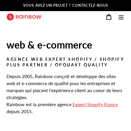
Passer
VOUS AVEZ UN PROJET ? CONTACTEZ-NOUS
au
R
Panier
contenu
A
I
N
B
web & e-commerce
O
W
AGENCE WEB EXPERT SHOPIFY / SHOPIFY
PLUS PARTNER / OPQUAST QUALITY
Depuis 2005, Rainbow conçoit et développe des sites
web et e-commerce de qualité pour les entreprises et
marques qui placent l'expérience client au coeur de leurs
stratégies.
Rainbow est la première agence
Expert Shopify France
depuis 2015.